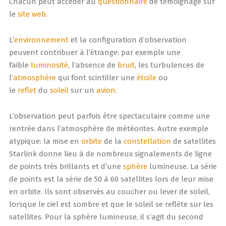
Chacun peut accéder au
questionnaire
de témoignage sur
le
site web
.
L’
environnement
et la configuration d’observation
peuvent contribuer à l’étrange: par exemple une
faible
luminosité
, l’absence de
bruit
, les turbulences de
l’
atmosphère
qui font scintiller une
étoile
ou
le
reflet
du
soleil
sur un
avion
.
L’observation peut parfois être spectaculaire comme une
rentrée dans l’atmosphère de météorites. Autre exemple
atypique: la mise en
orbite
de la
constellation
de satellites
Starlink donne lieu à de nombreux signalements de ligne
de points très brillants et d’une
sphère
lumineuse. La série
de points est la série de 50 à 60 satellites lors de leur mise
en orbite. Ils sont observés au coucher ou lever de soleil,
lorsque le ciel est sombre et que le soleil se reflète sur les
satellites. Pour la sphère lumineuse, il s’agit du second