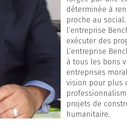
déterminée à rend
proche au social.
l’entreprise Benc
exécuter des pro
L’entreprise Benc
à tous les bons v
entreprises moral
vision pour plus d
professionnalism
projets de constr
humanitaire.