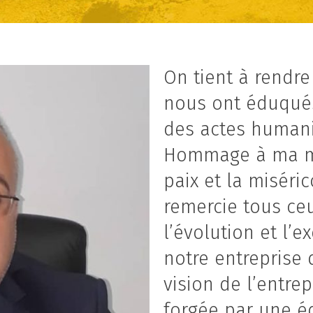
On tient à rendr
nous ont éduqués
des actes humanit
Hommage à ma mè
paix et la miséric
remercie tous ceu
l’évolution et l
notre entreprise 
vision de l’entre
forgée par une é